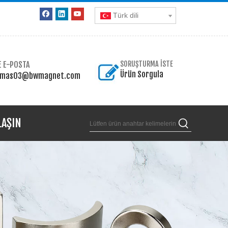
Türk dili
E E-POSTA
SORUŞTURMA İSTE
Ürün Sorgula
omas03@bwmagnet.com
LAŞIN