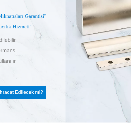
"
knatısları Garantisi"
acılık Hizmeti"
ilebilir
formans
lanılır
 İhracat Edilecek mi?