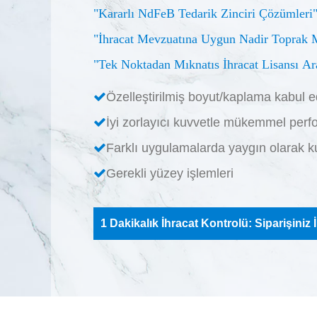
"Kararlı NdFeB Tedarik Zinciri Çözümleri
"İhracat Mevzuatına Uygun Nadir Toprak Mı
"Tek Noktadan Mıknatıs İhracat Lisansı Ar
Özelleştirilmiş boyut/kaplama kabul ed

İyi zorlayıcı kuvvetle mükemmel per

Farklı uygulamalarda yaygın olarak kul

Gerekli yüzey işlemleri

1 Dakikalık İhracat Kontrolü: Siparişiniz