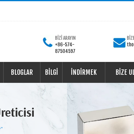
BİZİ ARAYIN
BİZ
+86-574-
th
87504597
BLOGLAR
BİLGİ
İNDİRMEK
BİZE U
eticisi
r"