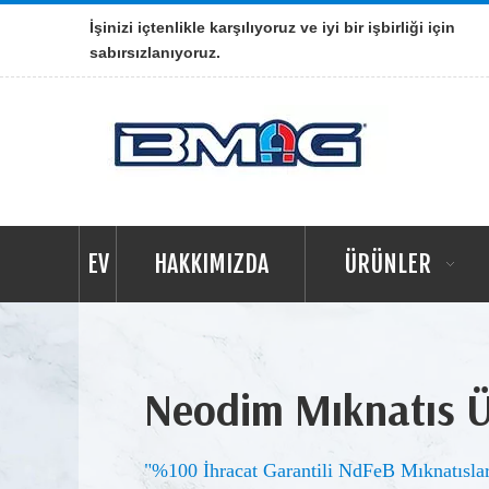
İşinizi içtenlikle karşılıyoruz ve iyi bir işbirliği için
sabırsızlanıyoruz.
EV
HAKKIMIZDA
ÜRÜNLER
Neodim Mıknatıs Ür
"%100 İhracat Garantili NdFeB Mıknatısla