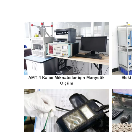
AMT-4 Kalıcı Mıknatıslar için Manyetik
Elekt
Ölçüm