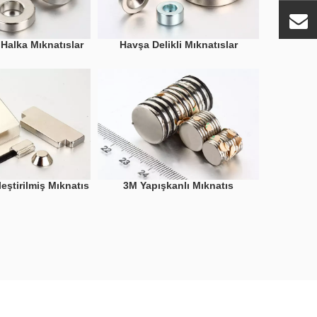
 Halka Mıknatıslar
Havşa Delikli Mıknatıslar
eştirilmiş Mıknatıs
3M Yapışkanlı Mıknatıs