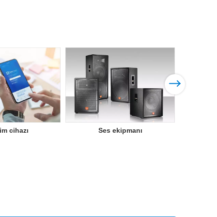
Rüz
şim cihazı
Ses ekipmanı