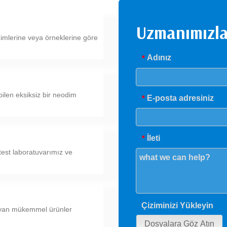
Uzmanımızl
zimlerine veya örneklerine göre
Adınız
*
abilen eksiksiz bir neodim
E-posta adresiniz
*
İleti
*
 test laboratuvarımız ve
Çiziminizi Yükleyin
ılayan mükemmel ürünler
Dosyalara Göz Atın