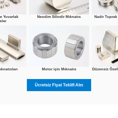
e Yuvarlak
Neodim Silindir Mıknatıs
Nadir Toprak
slar
knatısları
Motor için Mıknatıs
Düzensiz Özell
Ücretsiz Fiyat Teklifi Alın