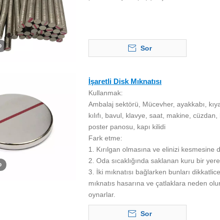
o
Sor
İşaretli Disk Mıknatısı
Kullanmak:
Ambalaj sektörü, Mücevher, ayakkabı, kıyafet,
kılıfı, bavul, klavye, saat, makine, cüzdan,
poster panosu, kapı kilidi
Fark etme:
1. Kırılgan olmasına ve elinizi kesmesine d
2. Oda sıcaklığında saklanan kuru bir yer
o
3. İki mıknatısı bağlarken bunları dikkatlic
mıknatıs hasarına ve çatlaklara neden olu
oynarlar.
Sor