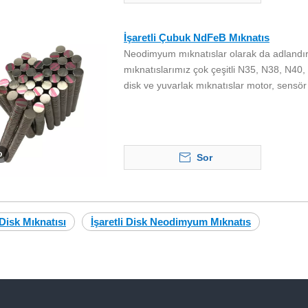
İşaretli Çubuk NdFeB Mıknatıs
Neodimyum mıknatıslar olarak da adlandır
mıknatıslarımız çok çeşitli N35, N38, N4
disk ve yuvarlak mıknatıslar motor, sensör
o
Sor
 Disk Mıknatısı
İşaretli Disk Neodimyum Mıknatıs