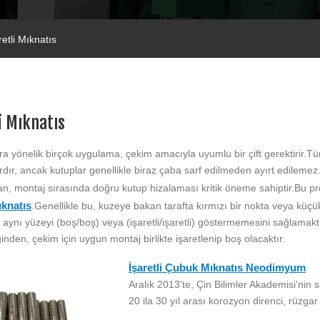
retli Mıknatıs
i Mıknatıs
ra yönelik birçok uygulama, çekim amacıyla uyumlu bir çift gerektirir.Tü
ardır, ancak kutuplar genellikle biraz çaba sarf edilmeden ayırt edilem
n, montaj sırasında doğru kutup hizalaması kritik öneme sahiptir.Bu p
ıknatıs
.Genellikle bu, kuzeye bakan tarafta kırmızı bir nokta veya küçük
 aynı yüzeyi (boş/boş) veya (işaretli/işaretli) göstermemesini sağlamaktı
ğinden, çekim için uygun montaj birlikte işaretlenip boş olacaktır.
İşaretli Çubuk Mıknatıs Neodimyum
Aralık 2013'te, Çin Bilimler Akademisi'nin s
20 ila 30 yıl arası korozyon direnci, rüzgar 