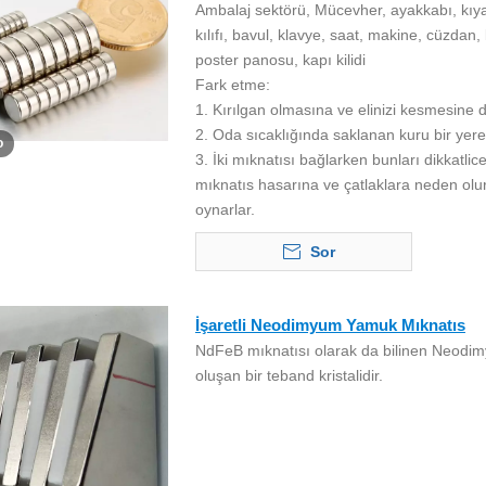
Ambalaj sektörü, Mücevher, ayakkabı, kıyafet,
kılıfı, bavul, klavye, saat, makine, cüzdan,
poster panosu, kapı kilidi
Fark etme:
1. Kırılgan olmasına ve elinizi kesmesine d
2. Oda sıcaklığında saklanan kuru bir yer
o
3. İki mıknatısı bağlarken bunları dikkatlic
mıknatıs hasarına ve çatlaklara neden olu
oynarlar.
Sor
İşaretli Neodimyum Yamuk Mıknatıs
NdFeB mıknatısı olarak da bilinen Neod
oluşan bir teband kristalidir.