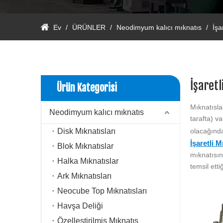
Ev
/
ÜRÜNLER
/
Neodimyum kalıcı mıknatıs
/
İşa
İşaretl
Ürün Kategorisi
Mıknatısla
Neodimyum kalıcı mıknatıs
tarafta) v
Disk Mıknatısları
olacağında
İşaretli M
Blok Mıknatıslar
mıknatısın
Halka Mıknatıslar
temsil etti
Ark Mıknatısları
Neocube Top Mıknatısları
Havşa Deliği
Özelleştirilmiş Mıknatıs