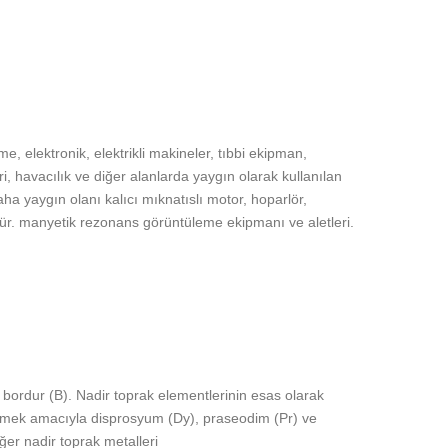
, elektronik, elektrikli makineler, tıbbi ekipman,
 havacılık ve diğer alanlarda yaygın olarak kullanılan
ha yaygın olanı kalıcı mıknatıslı motor, hoparlör,
dür. manyetik rezonans görüntüleme ekipmanı ve aletleri.
bordur (B). Nadir toprak elementlerinin esas olarak
etmek amacıyla disprosyum (Dy), praseodim (Pr) ve
er nadir toprak metalleri