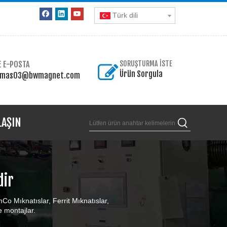
Türk dili
E E-POSTA
SORUŞTURMA İSTE
Ürün Sorgula
omas03@bwmagnet.com
LAŞIN
dir
Co Mıknatıslar, Ferrit Mıknatıslar,
 montajlar.