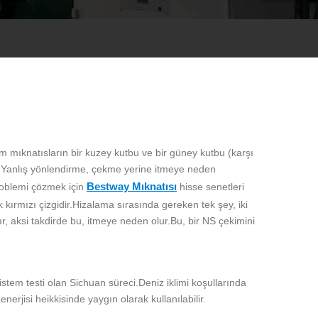
m mıknatısların bir kuzey kutbu ve bir güney kutbu (karşı
ez.Yanlış yönlendirme, çekme yerine itmeye neden
Bestway Mıknatısı
roblemi çözmek için
hisse senetleri
 kırmızı çizgidir.Hizalama sırasında gereken tek şey, iki
r, aksi takdirde bu, itmeye neden olur.Bu, bir NS çekimini
istem testi olan Sichuan süreci.Deniz iklimi koşullarında
enerjisi heikkisinde yaygın olarak kullanılabilir.