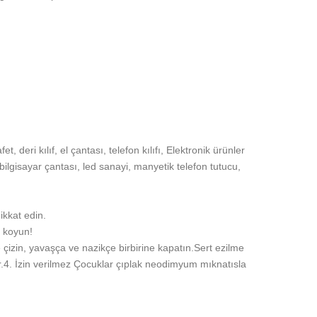
 deri kılıf, el çantası, telefon kılıfı, Elektronik ürünler
 bilgisayar çantası, led sanayi, manyetik telefon tutucu,
ikkat edin.
e koyun!
e çizin, yavaşça ve nazikçe birbirine kapatın.Sert ezilme
r.4. İzin verilmez Çocuklar çıplak neodimyum mıknatısla