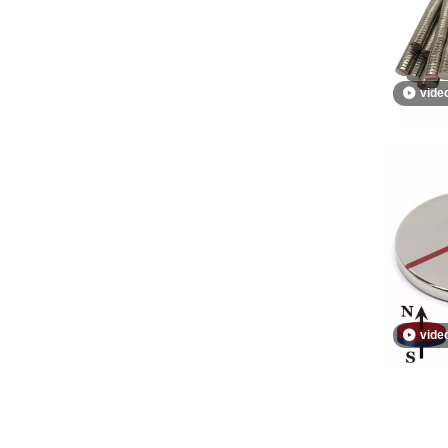
vide
vide