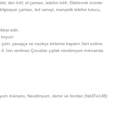
 deri kılıf, el çantası, telefon kılıfı, Elektronik ürünler
 bilgisayar çantası, led sanayi, manyetik telefon tutucu,
ikkat edin.
e koyun!
e çizin, yavaşça ve nazikçe birbirine kapatın.Sert ezilme
r.4. İzin verilmez Çocuklar çıplak neodimyum mıknatısla
imyum mıknatıs, Neodimyum, demir ve bordan (Nd2Fe14B)