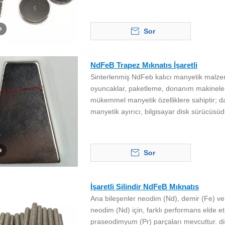
o
Sor
NdFeB Trapez Mıknatıs İşaretli
Sinterlenmiş NdFeb kalıcı manyetik malzeme
oyuncaklar, paketleme, donanım makineleri,
mükemmel manyetik özelliklere sahiptir; da
manyetik ayırıcı, bilgisayar disk sürücüsü
o
Sor
İşaretli Silindir NdFeB Mıknatıs
Ana bileşenler neodim (Nd), demir (Fe) ve 
neodim (Nd) için, farklı performans elde 
praseodimyum (Pr) parçaları mevcuttur. diğ