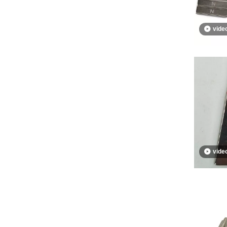
vide
vide