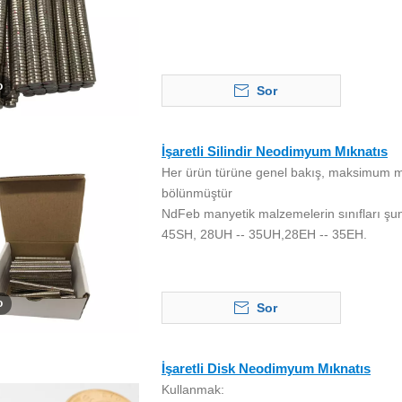
o
Sor
İşaretli Silindir Neodimyum Mıknatıs
Her ürün türüne genel bakış, maksimum ma
bölünmüştür
NdFeb manyetik malzemelerin sınıfları şu
45SH, 28UH -- 35UH,28EH -- 35EH.
o
Sor
İşaretli Disk Neodimyum Mıknatıs
Kullanmak: