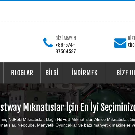
BİZİ ARAYIN
BİZ
+86-574-
th
87504597
BLOGLAR
BİLGİ
İNDİRMEK
BİZE U
stway Mıknatıslar İçin En İyi Seçiminiz
miş NdFeB Mıknatıslar, Bağlı NdFeB Mıknatıslar, Alnico Mıknatıslar, Sm
natıslar, Neocube, Manyetik Oyuncaklar ve bazı manyetik makineler ve