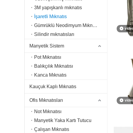
3M yapışkanlı mıknatıs
İşaretli Mıknatıs
Gümrüklü Neodimyum Mıknatıs
vide
Silindir mıknatısları
Manyetik Sistem
Pot Mıknatısı
Balıkçılık Mıknatısı
Kanca Mıknatıs
Kauçuk Kaplı Mıknatıs
Ofis Mıknatısları
vide
Not Mıknatısı
Manyetik Yaka Kartı Tutucu
Çalışan Mıknatıs