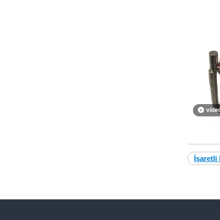
vide
İşaretli