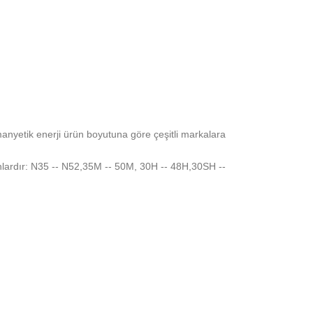
nyetik enerji ürün boyutuna göre çeşitli markalara
nlardır: N35 -- N52,35M -- 50M, 30H -- 48H,30SH --