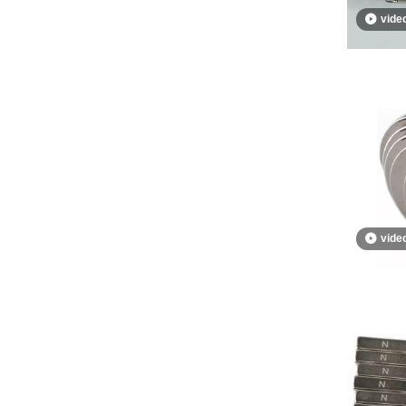
vide
vide