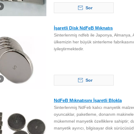
o
Sor
İşaretli Disk NdFeB Mıknatıs
Sinterlenmiş ndfeb ile Japonya, Almanya, Av
ülkemizin her büyük sinterleme fabrikasının
iyileştirmektedir.
o
Sor
NdFeB Mıknatısını İşaretli Blokla
Sinterlenmiş NdFeb kalıcı manyetik malzeme
oyuncaklar, paketleme, donanım makineleri,
mükemmel manyetik özelliklere sahiptir; da
manyetik ayırıcı, bilgisayar disk sürücüsü