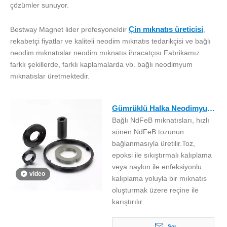
çözümler sunuyor.
Çin mıknatıs üreticisi
Bestway Magnet lider profesyoneldir
,
rekabetçi fiyatlar ve kaliteli neodim mıknatıs tedarikçisi ve bağlı
neodim mıknatıslar neodim mıknatıs ihracatçısı.Fabrikamız
farklı şekillerde, farklı kaplamalarda vb. bağlı neodimyum
mıknatıslar üretmektedir.
Gümrüklü Halka Neodimyum
Bağlı NdFeB mıknatısları, hızlı
Mıknatıs
sönen NdFeB tozunun
bağlanmasıyla üretilir.Toz,
epoksi ile sıkıştırmalı kalıplama
veya naylon ile enfeksiyonlu
video
kalıplama yoluyla bir mıknatıs
oluşturmak üzere reçine ile
karıştırılır.
Sor