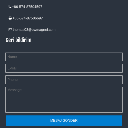
+86-574-87504597

+86-574-8750669
7

thomas03@bwmagnet.com

Geri bildirim
MESAJ GÖNDER