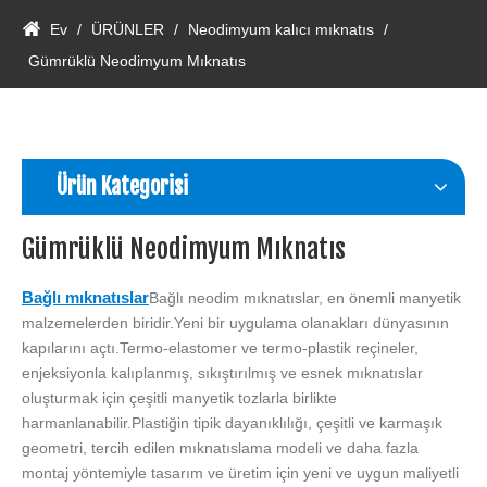
Ev
/
ÜRÜNLER
/
Neodimyum kalıcı mıknatıs
/
Gümrüklü Neodimyum Mıknatıs
Ürün Kategorisi
Gümrüklü Neodimyum Mıknatıs
Bağlı mıknatıslar
Bağlı neodim mıknatıslar, en önemli manyetik
malzemelerden biridir.Yeni bir uygulama olanakları dünyasının
kapılarını açtı.Termo-elastomer ve termo-plastik reçineler,
enjeksiyonla kalıplanmış, sıkıştırılmış ve esnek mıknatıslar
oluşturmak için çeşitli manyetik tozlarla birlikte
harmanlanabilir.Plastiğin tipik dayanıklılığı, çeşitli ve karmaşık
geometri, tercih edilen mıknatıslama modeli ve daha fazla
montaj yöntemiyle tasarım ve üretim için yeni ve uygun maliyetli