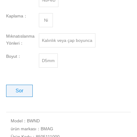
NdFeB
Kaplama：
Ni
Mıknatıslanma
Kalınlık veya çap boyunca
Yönleri：
Boyut：
D5mm
Sor
Model：
BWND
ürün markası：
BMAG
Ürün Kodu：
8505111000