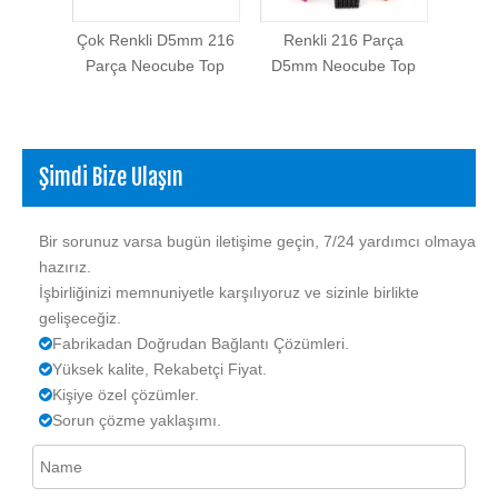
ça Çok
Çok Renkli D5mm 216
Renkli 216 Parça
Ni Kap
e Top
Parça Neocube Top
D5mm Neocube Top
Şimdi Bize Ulaşın
Bir sorunuz varsa bugün iletişime geçin, 7/24 yardımcı olmaya
hazırız.
İşbirliğinizi memnuniyetle karşılıyoruz ve sizinle birlikte
gelişeceğiz.
Fabrikadan Doğrudan Bağlantı Çözümleri.

Yüksek kalite, Rekabetçi Fiyat.

Kişiye özel çözümler.

Sorun çözme yaklaşımı.
