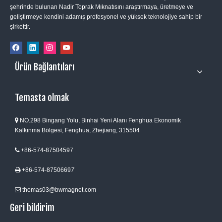
şehrinde bulunan Nadir Toprak Mıknatısını araştırmaya, üretmeye ve
geliştirmeye kendini adamış profesyonel ve yüksek teknolojiye sahip bir
şirkettir.
Ürün Bağlantıları
Temasta olmak
NO.298 Bingang Yolu, Binhai Yeni Alanı Fenghua Ekonomik

Kalkınma Bölgesi, Fenghua, Zhejiang, 315504
+86-574-87504597

+86-574-8750669
7

thomas03@bwmagnet.com

Geri bildirim