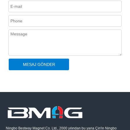
MESAJ GÖNDER
Ningbo Bestway Magnet Co. Ltd., 2000 yılından bu yana Çin'in Ningbo