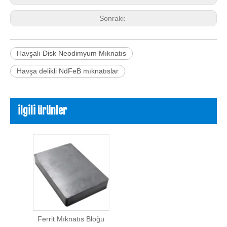
Sonraki:
Havşalı Disk Neodimyum Mıknatıs
Havşa delikli NdFeB mıknatıslar
ilgili ürünler
Ferrit Mıknatıs Bloğu