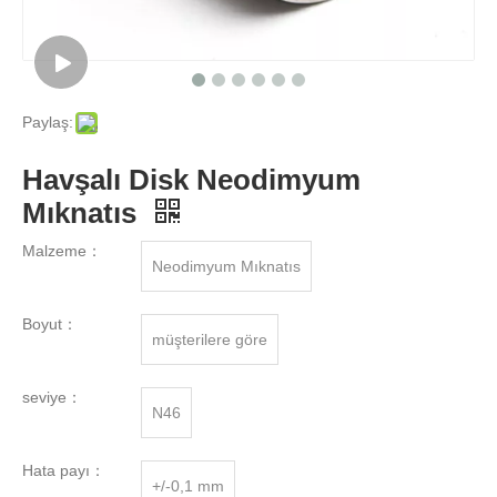
Paylaş:
Havşalı Disk Neodimyum
Mıknatıs
Malzeme：
Neodimyum Mıknatıs
Boyut：
müşterilere göre
seviye：
N46
Hata payı：
+/-0,1 mm