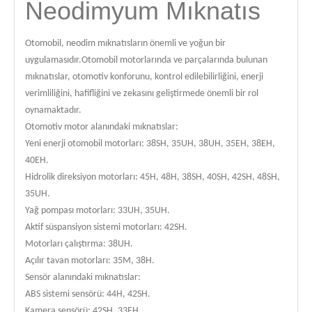
Neodimyum Mıknatıs
Otomobil, neodim mıknatısların önemli ve yoğun bir
uygulamasıdır.Otomobil motorlarında ve parçalarında bulunan
mıknatıslar, otomotiv konforunu, kontrol edilebilirliğini, enerji
verimliliğini, hafifliğini ve zekasını geliştirmede önemli bir rol
oynamaktadır.
Otomotiv motor alanındaki mıknatıslar:
Yeni enerji otomobil motorları: 38SH, 35UH, 38UH, 35EH, 38EH,
40EH.
Hidrolik direksiyon motorları: 45H, 48H, 38SH, 40SH, 42SH, 48SH,
35UH.
Yağ pompası motorları: 33UH, 35UH.
Aktif süspansiyon sistemi motorları: 42SH.
Motorları çalıştırma: 38UH.
Açılır tavan motorları: 35M, 38H.
Sensör alanındaki mıknatıslar:
ABS sistemi sensörü: 44H, 42SH.
Kamera sensörü: 42SH, 33EH.