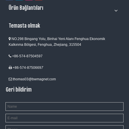
Ürün Bağlantıları
Temasta olmak
NO.298 Bingang Yolu, Binhai Yeni Alanı Fenghua Ekonomik

Kalkınma Bölgesi, Fenghua, Zhejiang, 315504
+86-574-87504597

+86-574-8750669
7

thomas03@bwmagnet.com

Geri bildirim