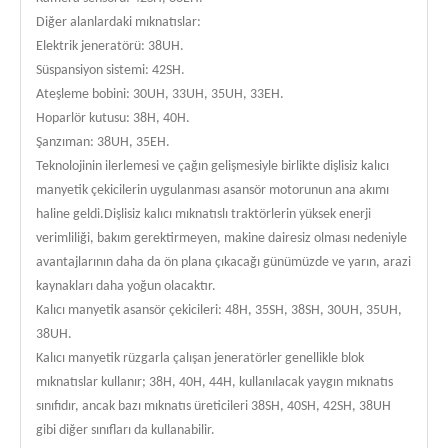
Diğer alanlardaki mıknatıslar:
Elektrik jeneratörü: 38UH.
Süspansiyon sistemi: 42SH.
Ateşleme bobini: 30UH, 33UH, 35UH, 33EH.
Hoparlör kutusu: 38H, 40H.
Şanzıman: 38UH, 35EH.
Teknolojinin ilerlemesi ve çağın gelişmesiyle birlikte dişlisiz kalıcı
manyetik çekicilerin uygulanması asansör motorunun ana akımı
haline geldi.Dişlisiz kalıcı mıknatıslı traktörlerin yüksek enerji
verimliliği, bakım gerektirmeyen, makine dairesiz olması nedeniyle
avantajlarının daha da ön plana çıkacağı günümüzde ve yarın, arazi
kaynakları daha yoğun olacaktır.
Kalıcı manyetik asansör çekicileri: 48H, 35SH, 38SH, 30UH, 35UH,
38UH.
Kalıcı manyetik rüzgarla çalışan jeneratörler genellikle blok
mıknatıslar kullanır; 38H, 40H, 44H, kullanılacak yaygın mıknatıs
sınıfıdır, ancak bazı mıknatıs üreticileri 38SH, 40SH, 42SH, 38UH
gibi diğer sınıfları da kullanabilir.