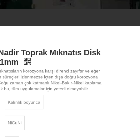
adir Toprak Mıknatıs Disk
3x1mm
atısların korozyona karşı direnci zayıftır ve eğer
 süreçleri izlenmezse içten dışa doğru korozyona
.Çoğu zaman çok katmanlı Nikel-Bakır-Nikel kaplama
k bu, tüm uygulamalar için yeterli olmayabilir.
a
Kalınlık boyunca
：
NiCuNi