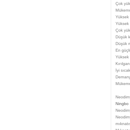
Çok yük
Mükemme
Yüksek 
Yüksek 
Çok yük
Düşük k
Düşük 
En güçl
Yüksek 
Kırılgan
İyi sıcak
Demanye
Mükemme
Neodimy
Ningbo 
Neodimy
Neodimy
mıknatı