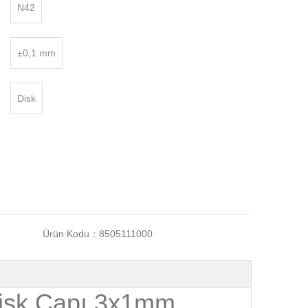
N42
±0,1 mm
Disk
Ürün Kodu：
8505111000
Disk Çapı 3x1mm