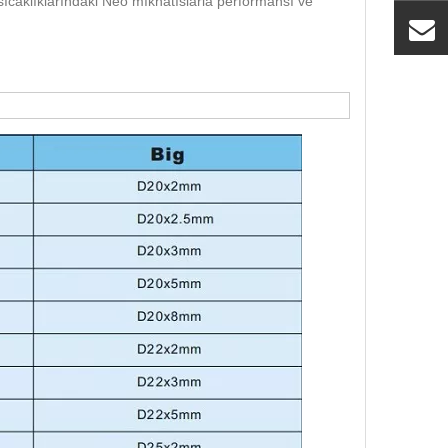
ıcaklıklarındaki Neo mıknatıslarla performansı ve