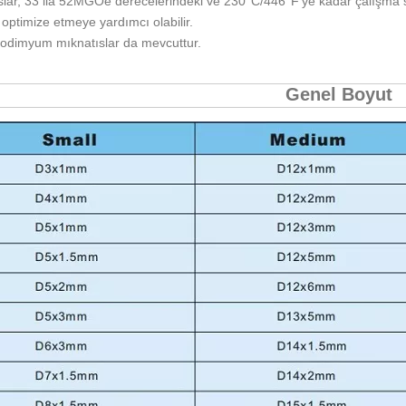
slar, 33 ila 52MGOe derecelerindeki ve 230°C/446°F'ye kadar çalışma s
 optimize etmeye yardımcı olabilir.
odimyum mıknatıslar da mevcuttur.
Genel Boyut