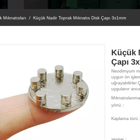
k Mıknatısları
/
Küçük Nadir Toprak Mıknatıs Disk Çapı 3x1mm
Küçük N
Çapı 
Neodimyum mıkn
uygun ön işlem
uğrayabilirler
uygulanır anca
Mıknatıslanm
yönü：
Kaplama türü
seviye：