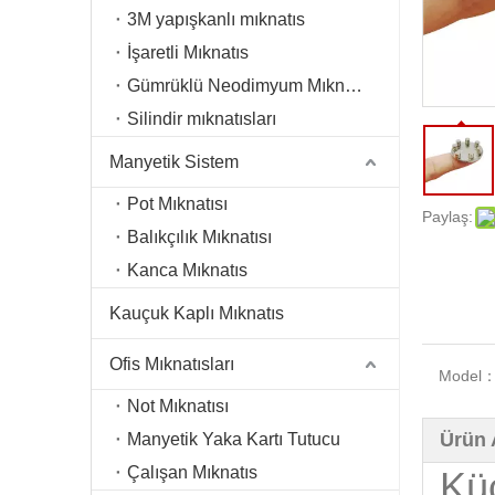
3M yapışkanlı mıknatıs
İşaretli Mıknatıs
Gümrüklü Neodimyum Mıknatıs
Silindir mıknatısları
Manyetik Sistem
Pot Mıknatısı
Paylaş:
Balıkçılık Mıknatısı
Kanca Mıknatıs
Kauçuk Kaplı Mıknatıs
Ofis Mıknatısları
Model
Not Mıknatısı
Ürün 
Manyetik Yaka Kartı Tutucu
Çalışan Mıknatıs
Kü