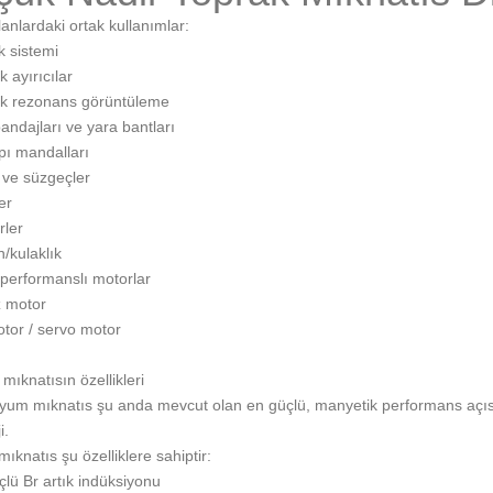
lanlardaki ortak kullanımlar:
k sistemi
 ayırıcılar
k rezonans görüntüleme
andajları ve yara bantları
pı mandalları
r ve süzgeçler
er
rler
/kulaklık
performanslı motorlar
z motor
tor / servo motor
ıknatısın özellikleri
um mıknatıs şu anda mevcut olan en güçlü, manyetik performans açısı
i.
mıknatıs
şu özelliklere sahiptir:
çlü Br artık indüksiyonu