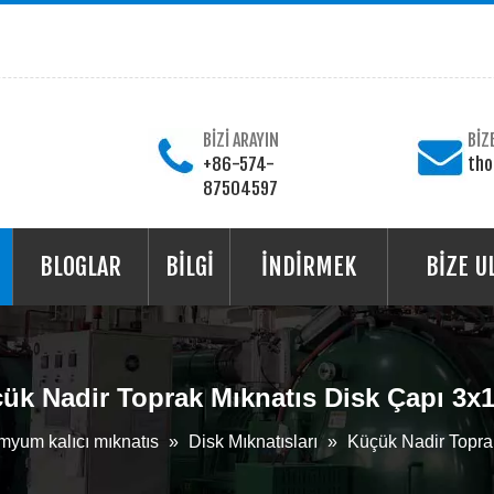
BİZİ ARAYIN
BİZ
+86-574-
th
87504597
BLOGLAR
BİLGİ
İNDİRMEK
BİZE U
ük Nadir Toprak Mıknatıs Disk Çapı 3
yum kalıcı mıknatıs
»
Disk Mıknatısları
»
Küçük Nadir Topra