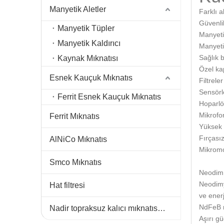
Manyetik Aletler
Farklı a
Güvenli
Manyetik Tüpler
Manyetik
Manyetik Kaldırıcı
Manyeti
Sağlık b
Kaynak Mıknatısı
Özel ka
Esnek Kauçuk Mıknatıs
Filtrele
Sensörl
Ferrit Esnek Kauçuk Mıknatıs
Hoparlö
Mikrofon
Ferrit Mıknatıs
Yüksek 
Fırçası
AlNiCo Mıknatıs
Mikromo
Smco Mıknatıs
Neodim m
Neodimy
Hat filtresi
ve enerj
NdFeB 
Nadir topraksuz kalıcı mıknatıslar
Aşırı gü