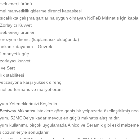
sek enerji ürünü
l manyetiklik giderme direnci kapasitesi
sıcaklıkta çalışma şartlarına uygun olmayan NdFeB Mıknatıs için kapla
Zorlayıcı Kuvvet
sek enerji ürünleri
orozyon direnci (kaplamasız olduğunda)
mekanik dayanım – Gevrek
ü manyetik güç
zorlayıcı kuvvet
 ve Sert
lık stabilitesi
tizasyona karşı yüksek direnç
l performans ve maliyet oranı
um Yeteneklerimizi Keşfedin
Bestway Mıknatısı
isteklere göre geniş bir yelpazede özelleştirilmiş ne
um, 52MGOe'ye kadar mevcut en güçlü mıknatıs alaşımıdır.
um kullanımı, birçok uygulamada Alnico ve Seramik gibi eski malzemele
s çözümleriyle sonuçlanır.