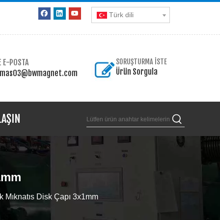
Türk dili
E E-POSTA
SORUŞTURMA İSTE
Ürün Sorgula
omas03@bwmagnet.com
LAŞIN
x1mm
k Mıknatıs Disk Çapı 3x1mm