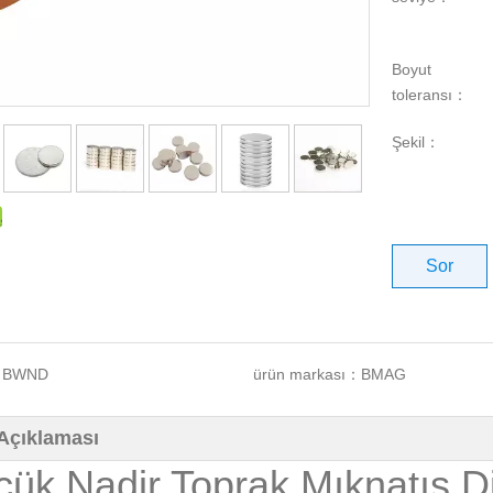
Boyut
toleransı：
Şekil：
Sor
：
BWND
ürün markası：
BMAG
Açıklaması
çük Nadir Toprak Mıknatıs 