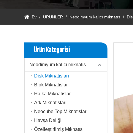
Ev
/
ÜRÜNLER
/
Neodimyum kalıcı mıknatıs
/
Dis
Ürün Kategorisi
Neodimyum kalıcı mıknatıs
Disk Mıknatısları
Blok Mıknatıslar
Halka Mıknatıslar
Ark Mıknatısları
Neocube Top Mıknatısları
Havşa Deliği
Özelleştirilmiş Mıknatıs