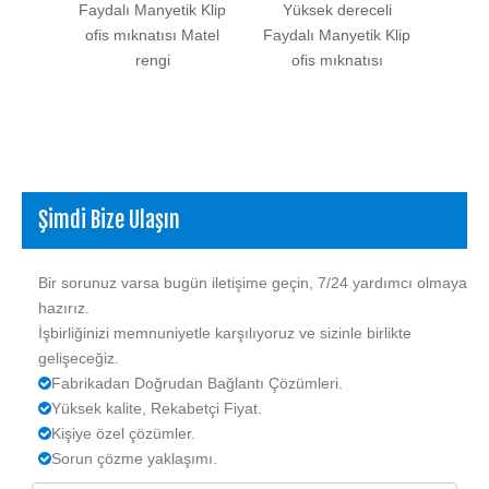
atıs
Faydalı Manyetik Klip
Yüksek dereceli
Fayda
uçuk
ofis mıknatısı Matel
Faydalı Manyetik Klip
of
rengi
ofis mıknatısı
Şimdi Bize Ulaşın
Bir sorunuz varsa bugün iletişime geçin, 7/24 yardımcı olmaya
hazırız.
İşbirliğinizi memnuniyetle karşılıyoruz ve sizinle birlikte
gelişeceğiz.
Fabrikadan Doğrudan Bağlantı Çözümleri.

Yüksek kalite, Rekabetçi Fiyat.

Kişiye özel çözümler.

Sorun çözme yaklaşımı.
