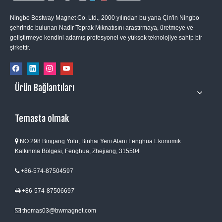
Ningbo Bestway Magnet Co. Ltd., 2000 yılından bu yana Çin'in Ningbo
şehrinde bulunan Nadir Toprak Mıknatısını araştırmaya, üretmeye ve
geliştirmeye kendini adamış profesyonel ve yüksek teknolojiye sahip bir
şirkettir.
Ürün Bağlantıları
Temasta olmak
NO.298 Bingang Yolu, Binhai Yeni Alanı Fenghua Ekonomik

Kalkınma Bölgesi, Fenghua, Zhejiang, 315504
+86-574-87504597

+86-574-8750669
7

thomas03@bwmagnet.com
