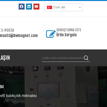
Türk dili
E E-POSTA
SORUŞTURMA İSTE
Ürün Sorgula
omas03@bwmagnet.com
LAŞIN
sı
B balıkçılık mıknatısı