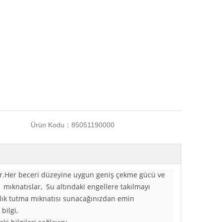
Ürün Kodu：
85051190000
rlar.Her beceri düzeyine uygun geniş çekme gücü ve
mıknatıslar, Su altındaki engellere takılmayı
alık tutma mıknatısı sunacağınızdan emin
bilgi,