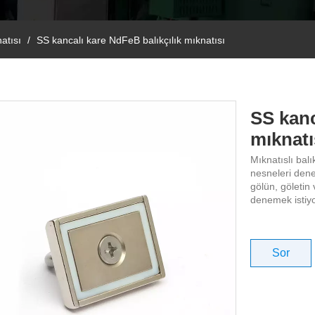
natısı
/
SS kancalı kare NdFeB balıkçılık mıknatısı
SS kanc
mıknatı
Mıknatıslı bal
nesneleri dene
gölün, göletin
denemek istiyor
Sor