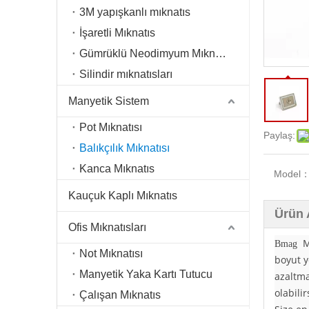
3M yapışkanlı mıknatıs
İşaretli Mıknatıs
Gümrüklü Neodimyum Mıknatıs
Silindir mıknatısları
Manyetik Sistem
Pot Mıknatısı
Paylaş:
Balıkçılık Mıknatısı
Kanca Mıknatıs
Model
Kauçuk Kaplı Mıknatıs
Ürün 
Ofis Mıknatısları
Ma
Bmag
Not Mıknatısı
boyut y
Manyetik Yaka Kartı Tutucu
azaltma
olabili
Çalışan Mıknatıs