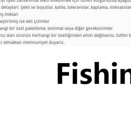
 iyi fiyatı zamanında teklif edebilmek için lütfen sorgunuzda aşağıda
 detayları: Şekil ve boyutlar, kalite, toleranslar, kaplama,
mıknatısl
riş miktarı
eştirilmiş ise ekli çizimler
angi bir özel paketleme, teslimat veya diğer gereksinimler
ınız olan ürünün herhangi bir özelliğinden emin değilseniz, lütfen 
cı olmaktan memnuniyet duyarız.