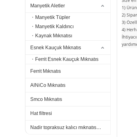
Size en
Manyetik Aletler
1) Ürün
2) Sipa
Manyetik Tüpler
3) Özell
Manyetik Kaldırıcı
4) Herh
Kaynak Mıknatısı
İhtiyac
yardım
Esnek Kauçuk Mıknatıs
Ferrit Esnek Kauçuk Mıknatıs
Ferrit Mıknatıs
AlNiCo Mıknatıs
Smco Mıknatıs
Hat filtresi
Nadir topraksuz kalıcı mıknatıslar