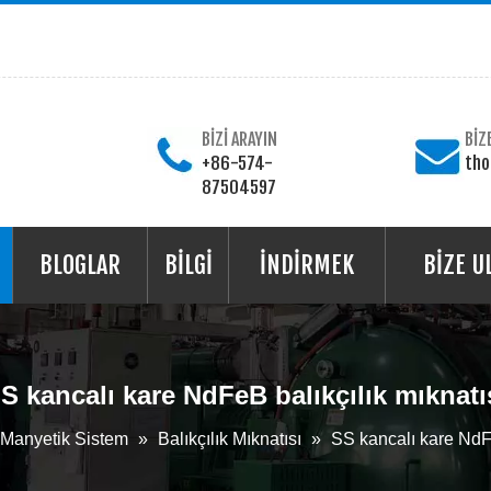
BİZİ ARAYIN
BİZ
+86-574-
th
87504597
BLOGLAR
BİLGİ
İNDİRMEK
BİZE U
S kancalı kare NdFeB balıkçılık mıknatı
Manyetik Sistem
»
Balıkçılık Mıknatısı
»
SS kancalı kare NdFe