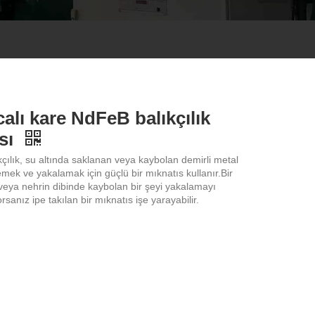
alı kare NdFeB balıkçılık
sı
ıkçılık, su altında saklanan veya kaybolan demirli metal
mek ve yakalamak için güçlü bir mıknatıs kullanır.Bir
 veya nehrin dibinde kaybolan bir şeyi yakalamayı
sanız ipe takılan bir mıknatıs işe yarayabilir.