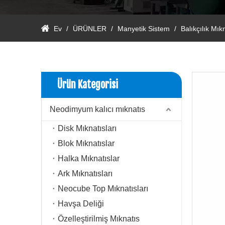
Ev
/
ÜRÜNLER
/
Manyetik Sistem
/
Balıkçılık Mık
Ürün Kategorisi
Neodimyum kalıcı mıknatıs
Disk Mıknatısları
Blok Mıknatıslar
Halka Mıknatıslar
Ark Mıknatısları
Neocube Top Mıknatısları
Havşa Deliği
Özelleştirilmiş Mıknatıs