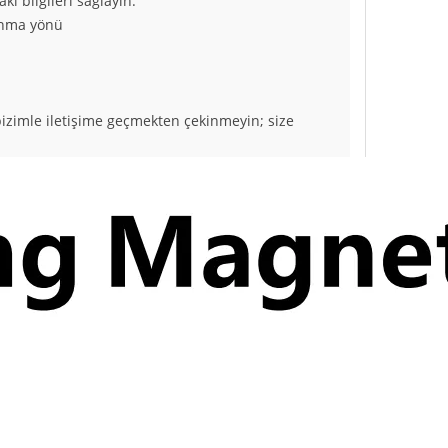
ki bilgileri sağlayın:
anma yönü
bizimle iletişime geçmekten çekinmeyin; size