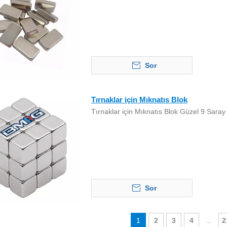
Sor
Tırnaklar için Mıknatıs Blok
Tırnaklar için Mıknatıs Blok Güzel 9 Saray
Sor
1
2
3
4
...
2