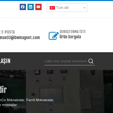
Türk dili
E E-POSTA
SORUŞTURMA İSTE
Ürün Sorgula
omas03@bwmagnet.com
LAŞIN
dir
Co Mıknatıslar, Ferrit Mıknatıslar,
 montajlar.