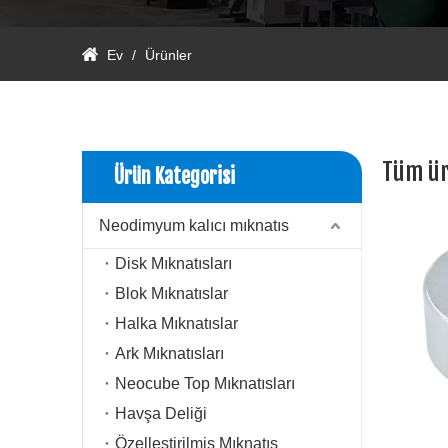
Ev
/
Ürünler
Tüm ür
Ürün Kategorisi
Neodimyum kalıcı mıknatıs
Disk Mıknatısları
Blok Mıknatıslar
Halka Mıknatıslar
Ark Mıknatısları
Neocube Top Mıknatısları
Havşa Deliği
Özelleştirilmiş Mıknatıs