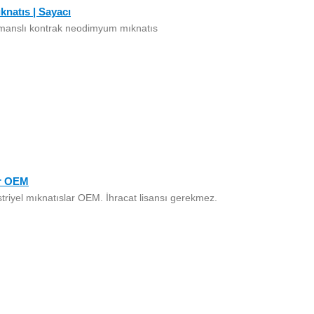
natıs | Sayacı
rmanslı kontrak neodimyum mıknatıs
ar OEM
triyel mıknatıslar OEM. İhracat lisansı gerekmez.