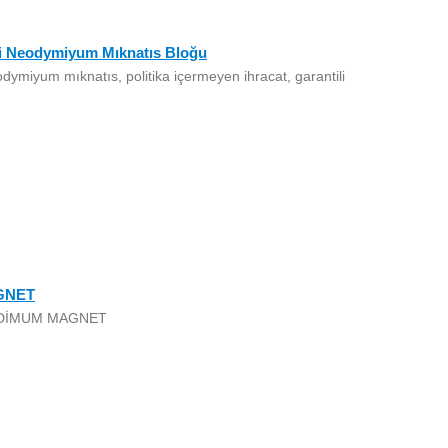
ri Neodymiyum Mıknatıs Bloğu
ymiyum mıknatıs, politika içermeyen ihracat, garantili
GNET
DİMUM MAGNET