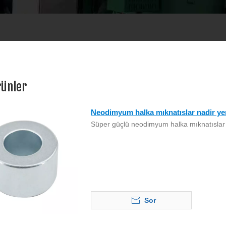
ünler
Neodimyum halka mıknatıslar nadir ye
Süper güçlü neodimyum halka mıknatıslar n
Sor