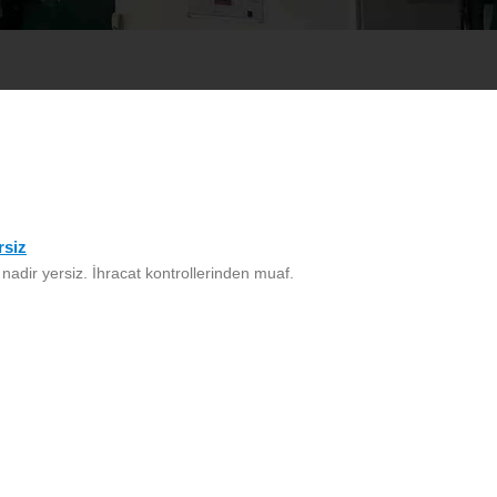
rsiz
adir yersiz. İhracat kontrollerinden muaf.