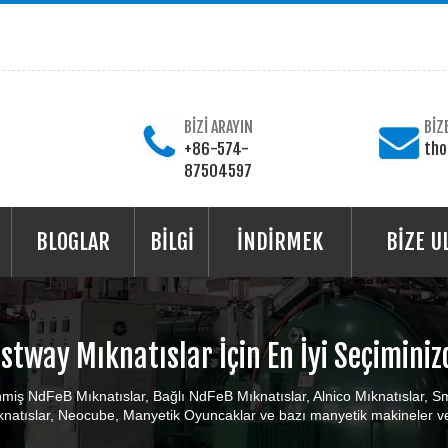
BİZİ ARAYIN
BİZ
+86-574-
th
87504597
BLOGLAR
BİLGİ
İNDİRMEK
BİZE U
stway Mıknatıslar İçin En İyi Seçiminiz
miş NdFeB Mıknatıslar, Bağlı NdFeB Mıknatıslar, Alnico Mıknatıslar, Sm
natıslar, Neocube, Manyetik Oyuncaklar ve bazı manyetik makineler ve