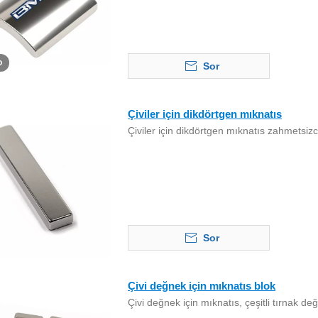
o
Sor
Çiviler için dikdörtgen mıknatıs
Çiviler için dikdörtgen mıknatıs zahmetsizc
Sor
Çivi değnek için mıknatıs blok
Çivi değnek için mıknatıs, çeşitli tırnak d