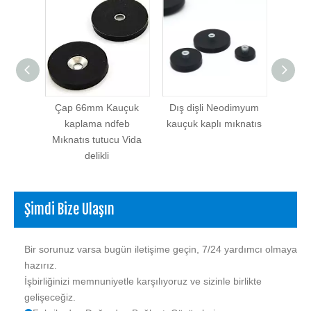
Dia
Çap 66mm Kauçuk
Dış dişli Neodimyum
Yük
 ndfeb
kaplama ndfeb
kauçuk kaplı mıknatıs
mıkn
u Vida
Mıknatıs tutucu Vida
Neod
delikli
ka
Şimdi Bize Ulaşın
Bir sorunuz varsa bugün iletişime geçin, 7/24 yardımcı olmaya
hazırız.
İşbirliğinizi memnuniyetle karşılıyoruz ve sizinle birlikte
gelişeceğiz.