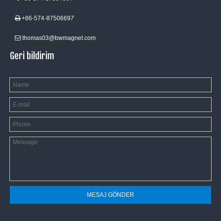
+86-574-8750669
7

thomas03@bwmagnet.com

Geri bildirim
MESAJ GÖNDER