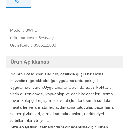
Sor
Model：
BWND
ürün markası：
Bestway
Ürün Kodu：
8505111000
Ürün Açıklaması
NdFeb Pot Mıknatıslarının, özellikle güçlü bir sıkma
kuvvetinin gerekli olduğu uygulamalarda pek çok
uygulaması vardır.Uygulamalar arasında Satış Noktası,
vitrin düzenlemesi, kapı/dolap ve geçit kelepçeleri, asma
tavan kelepçeleri, işaretler ve afişler, tork sınırlı contalar,
mastarlar ve armatürler, aydınlatma tutucular, pazarlama
ve sergi vitrinleri, geri alma mıknatısları, endüstriyel
sabitlemeler vb. yer alır.
Size en iyi fiyatı zamanında teklif edebilmek için lütfen